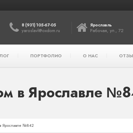
8 (931) 105-67-05
Ярославль
yaroslavl@oxdom.ru
Рабочая, ул., 72
ЛОГ
ПОРТФОЛИО
О НАС
ОТЗЫ
м в Ярославле №
в Ярославле №842