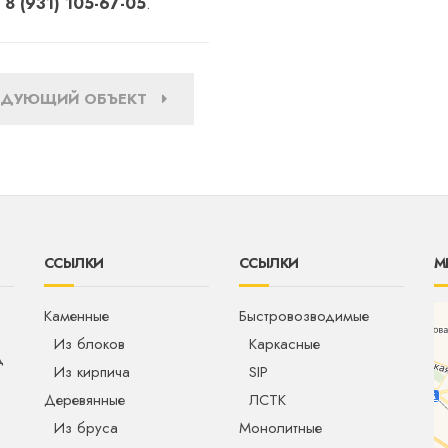
у
8 (931) 105-67-05
.
ЕДУЮЩИЙ ОБЪЕКТ
ССЫЛКИ
ССЫЛКИ
М
Каменные
Быстровозводимые
Из блоков
Каркасные
д
Из кирпича
SIP
Деревянные
ЛСТК
Из бруса
Монолитные