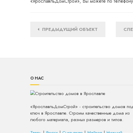
«ЯрославльДомСтрой», Вы можете по телефон
ПРЕДЫДУЩИЙ ОБЪЕКТ
СЛ
О НАС
«ЯрославльДомСтрой» - строительство домов по
ключ в Ярославле. Строим качественные дома из
любого материала, разных размеров и типов.
Тверь
|
Якутск
|
Сыктывкар
|
Майкоп
|
Нижний