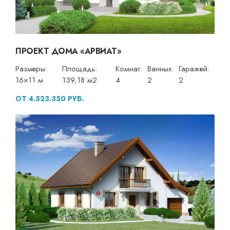
ПРОЕКТ ДОМА «АРВИАТ»
Размеры:
Площадь:
Комнат:
Ванных:
Гаражей:
16×11 м
139,18 м2
4
2
2
ОТ 4.523.350 РУБ.