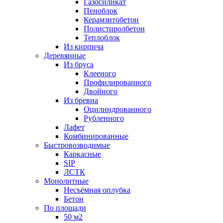
Газосиликат
Пеноблок
Керамзитобетон
Полистиролбетон
Теплоблок
Из кирпича
Деревянные
Из бруса
Клееного
Профилированного
Двойного
Из бревна
Оцилиндрованного
Рубленного
Лафет
Комбинированные
Быстровозводимые
Каркасные
SIP
ЛСТК
Монолитные
Несъёмная оплубка
Бетон
По площади
50 м2