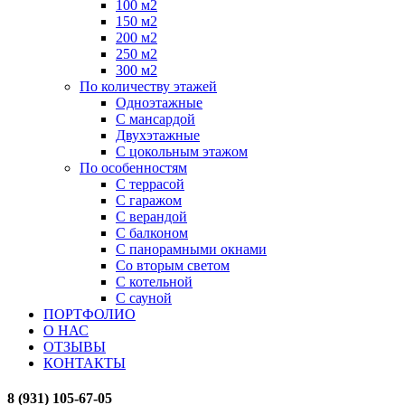
100 м2
150 м2
200 м2
250 м2
300 м2
По количеству этажей
Одноэтажные
С мансардой
Двухэтажные
С цокольным этажом
По особенностям
С террасой
С гаражом
С верандой
С балконом
С панорамными окнами
Со вторым светом
С котельной
С сауной
ПОРТФОЛИО
О НАС
ОТЗЫВЫ
КОНТАКТЫ
8 (931) 105-67-05